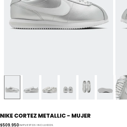
NIKE CORTEZ METALLIC - MUJER
$509.950
Precio
$509.950
IMPUESTOS INCLUIDOS.