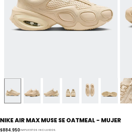
NIKE AIR MAX MUSE SE OATMEAL - MUJER
$884.950
Precio
$884.950
IMPUESTOS INCLUIDOS.