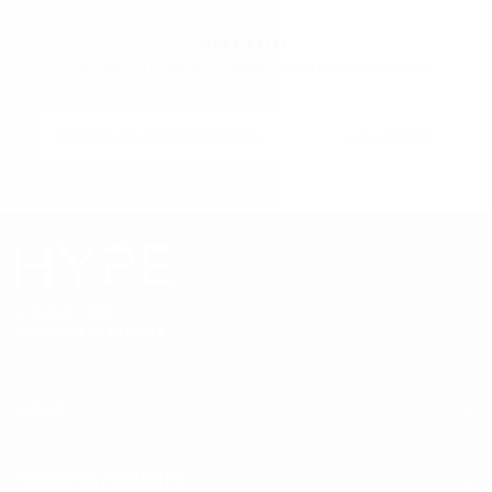
NEWSLETTER
Suscríbete a nuestra newsletter y no te pierdas nuestras
noticias.
CORREO
ELECTRÓNICO
SUSCRIBIRSE
CONCEPT STORE
PIONEROS DESDE 2014
AYUDA
PREGUNTAS FRECUENTES