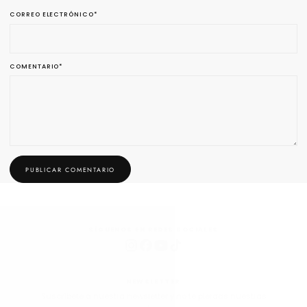
CORREO ELECTRÓNICO
*
COMENTARIO
*
PUBLICAR COMENTARIO
SÍGUENOS EN REDES SOCIALES
NEWSLETTER
Suscríbete a nuestra newsletter y no te pierdas nuestras