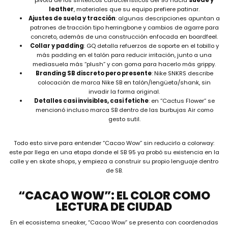
pivota de los sintéticos característicos del 95 hacia
suede y
leather
, materiales que su equipo prefiere patinar.
Ajustes de suela y tracción
: algunas descripciones apuntan a
patrones de tracción tipo herringbone y cambios de agarre para
concreto, además de una construcción enfocada en boardfeel.
Collar y padding
: GQ detalla refuerzos de soporte en el tobillo y
más padding en el talón para reducir irritación, junto a una
mediasuela más “plush” y con goma para hacerlo más grippy.
Branding SB discreto pero presente
: Nike SNKRS describe
colocación de marca Nike SB en talón/lengüeta/shank, sin
invadir la forma original.
Detalles casi invisibles, casi fetiche
: en “Cactus Flower” se
mencionó incluso marca SB dentro de las burbujas Air como
gesto sutil.
Todo esto sirve para entender “Cacao Wow” sin reducirlo a colorway:
este par llega en una etapa donde el SB 95 ya probó su existencia en la
calle y en skate shops, y empieza a construir su propio lenguaje dentro
de SB.
“CACAO WOW”: EL COLOR COMO
LECTURA DE CIUDAD
En el ecosistema sneaker, “Cacao Wow” se presenta con coordenadas