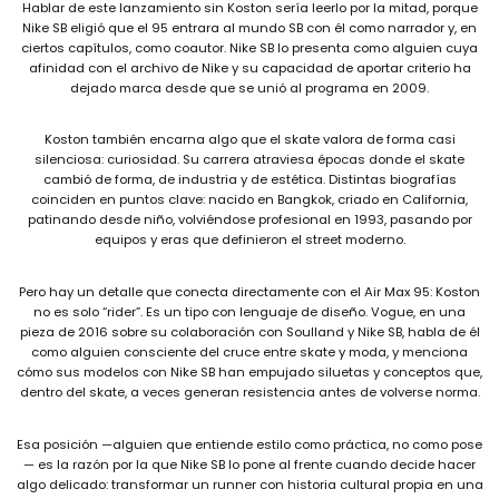
Hablar de este lanzamiento sin Koston sería leerlo por la mitad, porque
Nike SB eligió que el 95 entrara al mundo SB con él como narrador y, en
ciertos capítulos, como coautor. Nike SB lo presenta como alguien cuya
afinidad con el archivo de Nike y su capacidad de aportar criterio ha
dejado marca desde que se unió al programa en 2009.
Koston también encarna algo que el skate valora de forma casi
silenciosa: curiosidad. Su carrera atraviesa épocas donde el skate
cambió de forma, de industria y de estética. Distintas biografías
coinciden en puntos clave: nacido en Bangkok, criado en California,
patinando desde niño, volviéndose profesional en 1993, pasando por
equipos y eras que definieron el street moderno.
Pero hay un detalle que conecta directamente con el Air Max 95: Koston
no es solo “rider”. Es un tipo con lenguaje de diseño. Vogue, en una
pieza de 2016 sobre su colaboración con Soulland y Nike SB, habla de él
como alguien consciente del cruce entre skate y moda, y menciona
cómo sus modelos con Nike SB han empujado siluetas y conceptos que,
dentro del skate, a veces generan resistencia antes de volverse norma.
Esa posición —alguien que entiende estilo como práctica, no como pose
— es la razón por la que Nike SB lo pone al frente cuando decide hacer
algo delicado: transformar un runner con historia cultural propia en una