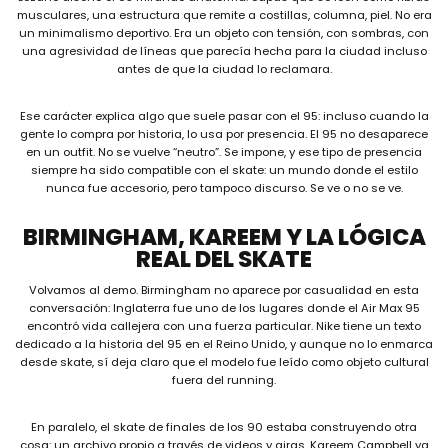
musculares, una estructura que remite a costillas, columna, piel. No era
un minimalismo deportivo. Era un objeto con tensión, con sombras, con
una agresividad de líneas que parecía hecha para la ciudad incluso
antes de que la ciudad lo reclamara.
Ese carácter explica algo que suele pasar con el 95: incluso cuando la
gente lo compra por historia, lo usa por presencia. El 95 no desaparece
en un outfit. No se vuelve “neutro”. Se impone, y ese tipo de presencia
siempre ha sido compatible con el skate: un mundo donde el estilo
nunca fue accesorio, pero tampoco discurso. Se ve o no se ve.
BIRMINGHAM, KAREEM Y LA LÓGICA
REAL DEL SKATE
Volvamos al demo. Birmingham no aparece por casualidad en esta
conversación: Inglaterra fue uno de los lugares donde el Air Max 95
encontró vida callejera con una fuerza particular. Nike tiene un texto
dedicado a la historia del 95 en el Reino Unido, y aunque no lo enmarca
desde skate, sí deja claro que el modelo fue leído como objeto cultural
fuera del running.
En paralelo, el skate de finales de los 90 estaba construyendo otra
cosa: un archivo propio a través de videos y giras. Kareem Campbell ya