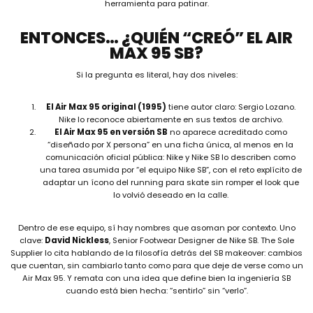
herramienta para patinar.
ENTONCES… ¿QUIÉN “CREÓ” EL AIR
MAX 95 SB?
Si la pregunta es literal, hay dos niveles:
El Air Max 95 original (1995)
tiene autor claro: Sergio Lozano.
Nike lo reconoce abiertamente en sus textos de archivo.
El Air Max 95 en versión SB
no aparece acreditado como
“diseñado por X persona” en una ficha única, al menos en la
comunicación oficial pública: Nike y Nike SB lo describen como
una tarea asumida por “el equipo Nike SB”, con el reto explícito de
adaptar un ícono del running para skate sin romper el look que
lo volvió deseado en la calle.
Dentro de ese equipo, sí hay nombres que asoman por contexto. Uno
clave:
David Nickless
, Senior Footwear Designer de Nike SB. The Sole
Supplier lo cita hablando de la filosofía detrás del SB makeover: cambios
que cuentan, sin cambiarlo tanto como para que deje de verse como un
Air Max 95. Y remata con una idea que define bien la ingeniería SB
cuando está bien hecha: “sentirlo” sin “verlo”.