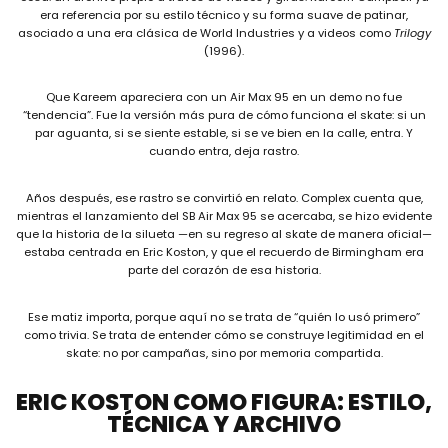
era referencia por su estilo técnico y su forma suave de patinar,
asociado a una era clásica de World Industries y a videos como
Trilogy
(1996).
Que Kareem apareciera con un Air Max 95 en un demo no fue
“tendencia”. Fue la versión más pura de cómo funciona el skate: si un
par aguanta, si se siente estable, si se ve bien en la calle, entra. Y
cuando entra, deja rastro.
Años después, ese rastro se convirtió en relato. Complex cuenta que,
mientras el lanzamiento del SB Air Max 95 se acercaba, se hizo evidente
que la historia de la silueta —en su regreso al skate de manera oficial—
estaba centrada en Eric Koston, y que el recuerdo de Birmingham era
parte del corazón de esa historia.
Ese matiz importa, porque aquí no se trata de “quién lo usó primero”
como trivia. Se trata de entender cómo se construye legitimidad en el
skate: no por campañas, sino por memoria compartida.
ERIC KOSTON COMO FIGURA: ESTILO,
TÉCNICA Y ARCHIVO