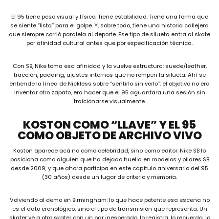
El 95 tiene peso visual y físico. Tiene estabilidad. Tiene una forma que
se siente “lista” para el golpe. Y, sobre todo, tiene una historia callejera
que siempre corrió paralela al deporte. Ese tipo de silueta entra al skate
por afinidad cultural antes que por especificación técnica.
Con SB, Nike toma esa afinidad y la vuelve estructura: suede/leather,
tracción, padding, ajustes internos que no rompen la silueta. Ahí se
entiende la línea de Nickless sobre “sentirlo sin verlo”: el objetivo no era
inventar otro zapato, era hacer que el 95 aguantara una sesión sin
traicionarse visualmente.
KOSTON COMO “LLAVE” Y EL 95
COMO OBJETO DE ARCHIVO VIVO
Koston aparece acá no como celebridad, sino como editor. Nike SB lo
posiciona como alguien que ha dejado huella en modelos y pilares SB
desde 2009, y que ahora participa en este capítulo aniversario del 95
(30 años) desde un lugar de criterio y memoria.
Volviendo al demo en Birmingham: lo que hace potente esa escena no
es el dato cronológico, sino el tipo de transmisión que representa. Un
skater ve a otro skater con un par inesperado, lo registra, lo recuerda, lo