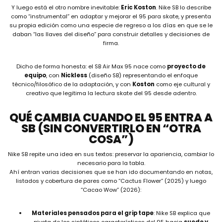
Y luego está el otro nombre inevitable:
Eric Koston
. Nike SB lo describe
como “instrumental” en adaptar y mejorar el 95 para skate, y presenta
su propia edición como una especie de regreso a los días en que se le
daban “las llaves del diseño” para construir detalles y decisiones de
firma.
Dicho de forma honesta: el SB Air Max 95 nace como
proyecto de
equipo
, con
Nickless
(diseño SB) representando el enfoque
técnico/filosófico de la adaptación, y con
Koston
como eje cultural y
creativo que legitima la lectura skate del 95 desde adentro.
QUÉ CAMBIA CUANDO EL 95 ENTRA A
SB (SIN CONVERTIRLO EN “OTRA
COSA”)
Nike SB repite una idea en sus textos: preservar la apariencia, cambiar lo
necesario para la tabla.
Ahí entran varias decisiones que se han ido documentando en notas,
listados y cobertura de pares como “Cactus Flower” (2025) y luego
“Cacao Wow” (2026):
Materiales pensados para el grip tape
: Nike SB explica que