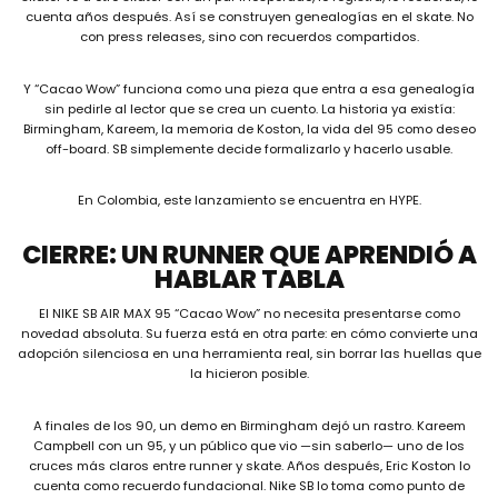
cuenta años después. Así se construyen genealogías en el skate. No
con press releases, sino con recuerdos compartidos.
Y “Cacao Wow” funciona como una pieza que entra a esa genealogía
sin pedirle al lector que se crea un cuento. La historia ya existía:
Birmingham, Kareem, la memoria de Koston, la vida del 95 como deseo
off-board. SB simplemente decide formalizarlo y hacerlo usable.
En Colombia, este lanzamiento se encuentra en HYPE.
CIERRE: UN RUNNER QUE APRENDIÓ A
HABLAR TABLA
El NIKE SB AIR MAX 95 “Cacao Wow” no necesita presentarse como
novedad absoluta. Su fuerza está en otra parte: en cómo convierte una
adopción silenciosa en una herramienta real, sin borrar las huellas que
la hicieron posible.
A finales de los 90, un demo en Birmingham dejó un rastro. Kareem
Campbell con un 95, y un público que vio —sin saberlo— uno de los
cruces más claros entre runner y skate. Años después, Eric Koston lo
cuenta como recuerdo fundacional. Nike SB lo toma como punto de