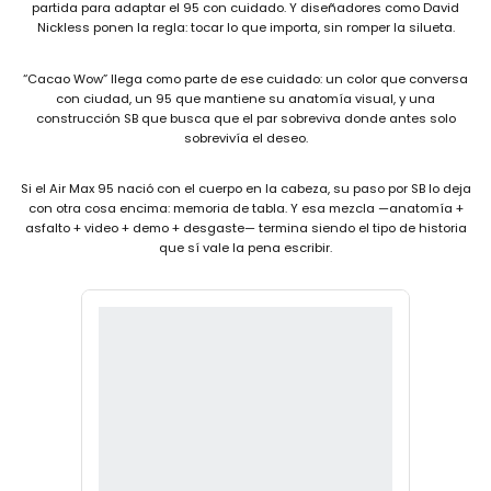
partida para adaptar el 95 con cuidado. Y diseñadores como David
Nickless ponen la regla: tocar lo que importa, sin romper la silueta.
“Cacao Wow” llega como parte de ese cuidado: un color que conversa
con ciudad, un 95 que mantiene su anatomía visual, y una
construcción SB que busca que el par sobreviva donde antes solo
sobrevivía el deseo.
Si el Air Max 95 nació con el cuerpo en la cabeza, su paso por SB lo deja
con otra cosa encima: memoria de tabla. Y esa mezcla —anatomía +
asfalto + video + demo + desgaste— termina siendo el tipo de historia
que sí vale la pena escribir.