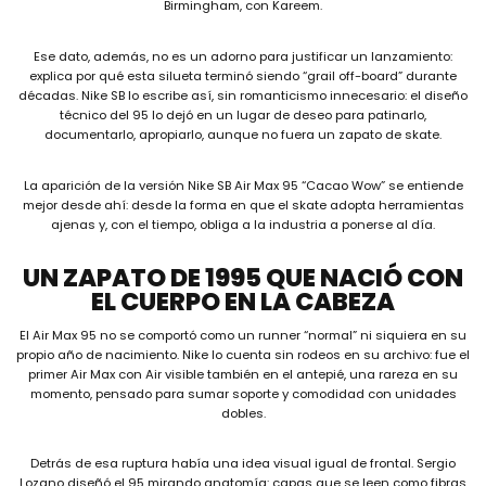
Birmingham, con Kareem.
Ese dato, además, no es un adorno para justificar un lanzamiento:
explica por qué esta silueta terminó siendo “grail off-board” durante
décadas. Nike SB lo escribe así, sin romanticismo innecesario: el diseño
técnico del 95 lo dejó en un lugar de deseo para patinarlo,
documentarlo, apropiarlo, aunque no fuera un zapato de skate.
La aparición de la versión Nike SB Air Max 95 “Cacao Wow” se entiende
mejor desde ahí: desde la forma en que el skate adopta herramientas
ajenas y, con el tiempo, obliga a la industria a ponerse al día.
UN ZAPATO DE 1995 QUE NACIÓ CON
EL CUERPO EN LA CABEZA
El Air Max 95 no se comportó como un runner “normal” ni siquiera en su
propio año de nacimiento. Nike lo cuenta sin rodeos en su archivo: fue el
primer Air Max con Air visible también en el antepié, una rareza en su
momento, pensado para sumar soporte y comodidad con unidades
dobles.
Detrás de esa ruptura había una idea visual igual de frontal. Sergio
Lozano diseñó el 95 mirando anatomía: capas que se leen como fibras