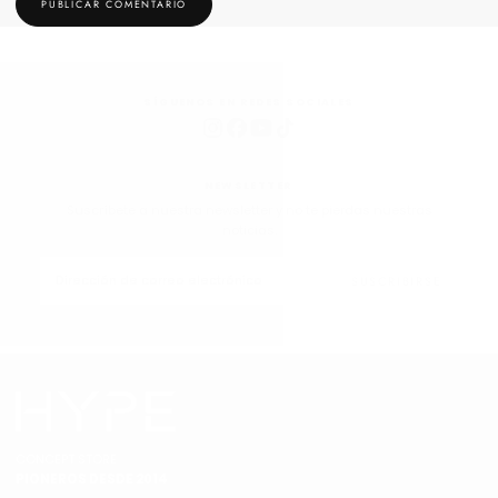
PUBLICAR COMENTARIO
SÍGUENOS EN REDES SOCIALES
NEWSLETTER
Suscríbete a nuestra newsletter y no te pierdas nuestras
noticias.
CORREO
ELECTRÓNICO
SUSCRIBIRSE
CONCEPT STORE
PIONEROS DESDE 2014