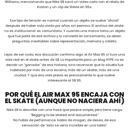
Williams, mencionando que Nike SB sacó un video corto con el relato de
Koston y un clip de Stevie en 95s.
Ese tipo de tensión es normal cuando un objeto se vuelve “oficial”
después de haber sido vivido por años sin permiso. El archivo del skate
no es institucional: es comunitario. Y cuando una marca toma un objeto
que fue parte de ese archivo y lo convierte en lanzamiento, se abren
preguntas inevitables sobre representación, memoria y crédito.
Lejos de ser ruido, esa discusión confirma algo: el Air Max 95 sí tuvo una
vida real en el skate antes de SB. Lo importante para un blog HYPE no es
decidir un “ganador” de esa historia, sino reconocer que la silueta fue
habitada por más de una escena, más de un skater, más de una
ciudad. Y que esa vida previa es precisamente lo que vuelve
interesante al SB 95.
POR QUÉ EL AIR MAX 95 ENCAJA CON
EL SKATE (AUNQUE NO NACIERA AHÍ)
Nike SB lo describe con una frase que parece simple, pero tiene carga:
“Begging to be skated and documented.”
No habla de performance. Habla de imagen, de deseo, de esa
sensación de “esto se vería increíble en una tabla”.