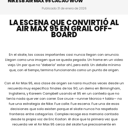
NIKE SB AIR MAX 95 CACAO WOW
Publicado
31 de enero de 2026
LA ESCENA QUE CONVIRTIÓ AL
AIR MAX 95 EN GRAIL OFF-
BOARD
En el skate, las cosas importantes casi nunca llegan con anuncio.
Llegan como una imagen que se queda pegada. Un frame en un video
viejo. Un par que no “debería” estar ahí, pero está. Un detalle mínimo
que, con el tiempo, termina funcionando como un punto de origen.
Con el Air Max 95, esa clase de origen se narra muchas veces desde un
recuerdo muy específico: finales de los 90, un demo en Birmingham,
Inglaterra, y Kareem Campbell usando el 95 en un contexto que no
tenía nada que ver con correr. Ese cruce —runner técnico + tabla— no
fue una estrategia de Nike. Fue calle. Fue escena. Fue una de esas
decisiones que solo existen porque el skate nunca ha respetado
fronteras entre categorías. Complex recoge esa memoria contada
desde la propia voz de Eric Koston: él dice que la primera vez que
recuerda ver el Air Max 95 cerca del skate fue precisamente en