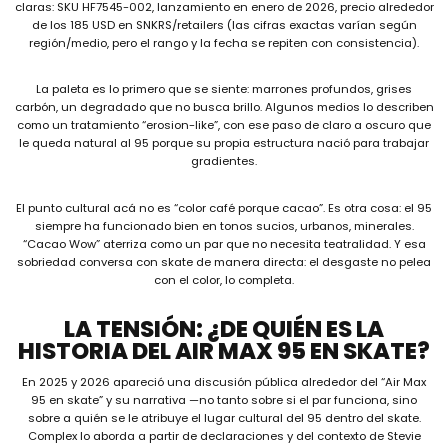
claras: SKU HF7545-002, lanzamiento en enero de 2026, precio alrededor
de los 185 USD en SNKRS/retailers (las cifras exactas varían según
región/medio, pero el rango y la fecha se repiten con consistencia).
La paleta es lo primero que se siente: marrones profundos, grises
carbón, un degradado que no busca brillo. Algunos medios lo describen
como un tratamiento “erosion-like”, con ese paso de claro a oscuro que
le queda natural al 95 porque su propia estructura nació para trabajar
gradientes.
El punto cultural acá no es “color café porque cacao”. Es otra cosa: el 95
siempre ha funcionado bien en tonos sucios, urbanos, minerales.
“Cacao Wow” aterriza como un par que no necesita teatralidad. Y esa
sobriedad conversa con skate de manera directa: el desgaste no pelea
con el color, lo completa.
LA TENSIÓN: ¿DE QUIÉN ES LA
HISTORIA DEL AIR MAX 95 EN SKATE?
En 2025 y 2026 apareció una discusión pública alrededor del “Air Max
95 en skate” y su narrativa —no tanto sobre si el par funciona, sino
sobre a quién se le atribuye el lugar cultural del 95 dentro del skate.
Complex lo aborda a partir de declaraciones y del contexto de Stevie