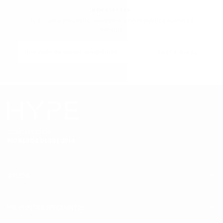
NEWSLETTER
Suscríbete a nuestra newsletter y no te pierdas nuestras
noticias.
CORREO
ELECTRÓNICO
SUSCRIBIRSE
CONCEPT STORE
PIONEROS DESDE 2014
AYUDA
PREGUNTAS FRECUENTES