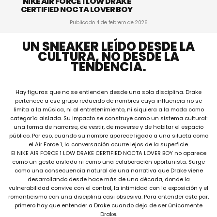
NIKE AIR FORCE 1 LOW DRAKE
CERTIFIED NOCTA LOVER BOY
Publicado
4 de febrero de 2026
UN SNEAKER LEÍDO DESDE LA
CULTURA, NO DESDE LA
TENDENCIA.
Hay figuras que no se entienden desde una sola disciplina. Drake
pertenece a ese grupo reducido de nombres cuya influencia no se
limita a la música, ni al entretenimiento, ni siquiera a la moda como
categoría aislada. Su impacto se construye como un sistema cultural:
una forma de narrarse, de vestir, de moverse y de habitar el espacio
público. Por eso, cuando su nombre aparece ligado a una silueta como
el Air Force 1, la conversación ocurre lejos de la superficie.
El NIKE AIR FORCE 1 LOW DRAKE CERTIFIED NOCTA LOVER BOY no aparece
como un gesto aislado ni como una colaboración oportunista. Surge
como una consecuencia natural de una narrativa que Drake viene
desarrollando desde hace más de una década, donde la
vulnerabilidad convive con el control, la intimidad con la exposición y el
romanticismo con una disciplina casi obsesiva. Para entender este par,
primero hay que entender a Drake cuando deja de ser únicamente
Drake.