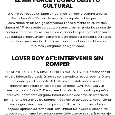
CULTURAL
El Air Force 1 ocupa un lugar singular en la historia cultural urbana.
Desde los años 80 dejó de ser solo un zapato de básquet para
convertirse en un código compartido. Especialmente en su versión
blanca, el AF1 representa cuidado, presencia, pertenencia. No se usa de
cualquier manera. No se pisa sin conciencia. Ese peso simbólico hace
que cualquier intervención sobre la silueta deba ser precisa. El Air Force
1 no tolera exageración. Funciona mejor cuando los cambios son
mínimos y cargados de significado.
LOVER BOY AF1: INTERVENIR SIN
ROMPER
El NIKE AIR FORCE 1 LOW DRAKE CERTIFIED NOCTA LOVER BOY mantiene la
silueta intacta. Esa decisión no es conservadora; es consciente. Drake
entiende que el poder del AF1 está en su estabilidad visual. La
intervención ocurre en los detalles. La frase “LOVE YOU FOREVER”
reemplaza el clásico “AIR” en la mediasuela. Es un cambio pequeño,
pero profundamente cargado. Introduce una declaración emocional
permanente en uno de los lugares más visibles del zapato. No funciona
como slogan, sino como firma personal. El corazón atravesado por la
espada aparece de forma sutil, casi íntima. No invade el diseño. No
busca protagonismo. Se descubre más de lo que se exhibe. Ese manejo